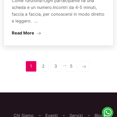
Come funziona?Ogni partecipante ha una
scheda e un numero.Incontri da 4-5 minuti,
faccia a faccia, per conoscersi in modo diretto
e leggero. …
Read More
…
1
2
3
5
Chi Siamo
Eventi
Servizi
Blog