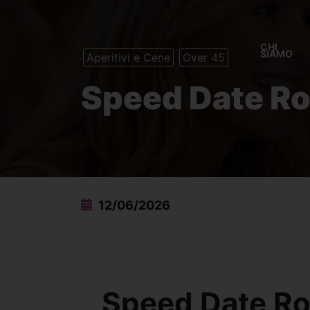
CHI
SIAMO
Aperitivi e Cene
Over 45
Speed Date R
12/06/2026
Speed Date R