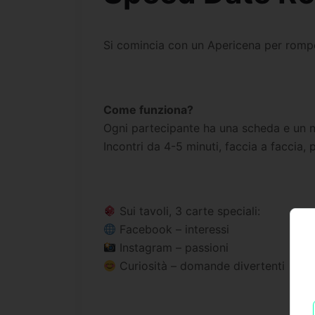
Si comincia con un Apericena per romper
Come funziona?
Ogni partecipante ha una scheda e un 
Incontri da 4-5 minuti, faccia a faccia,
Sui tavoli, 3 carte speciali:
Facebook – interessi
Instagram – passioni
Curiosità – domande divertenti