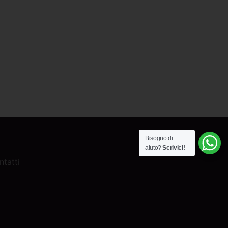
Bisogno di
aiuto?
Scrivici!
ntatti