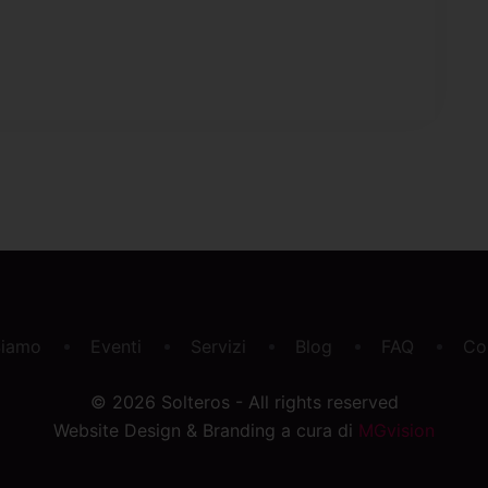
Siamo
Eventi
Servizi
Blog
FAQ
Co
© 2026 Solteros - All rights reserved
Website Design & Branding a cura di
MGvision