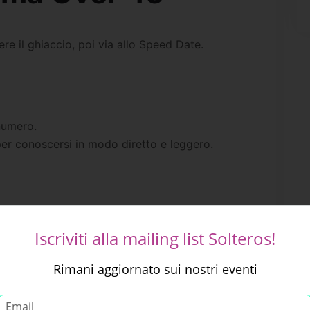
e il ghiaccio, poi via allo Speed Date.
numero.
 per conoscersi in modo diretto e leggero.
Iscriviti alla mailing list Solteros!
Rimani aggiornato sui nostri eventi