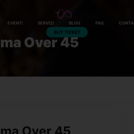
EVENTI
SERVIZI
BLOG
FAQ
CONTA
BUY TICKET
oma Over 45
This event has
oma Over 45