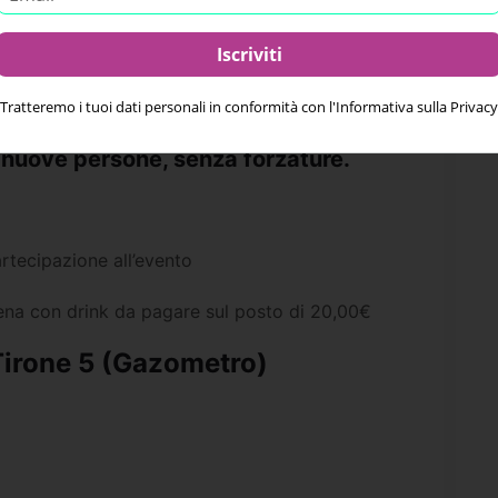
endo ogni incontro unico.
tch reciproco, i contatti vengono condivisi via
Tratteremo i tuoi dati personali in conformità con l'Informativa sulla Privacy
lgente e autentica.
e nuove persone, senza forzature.
rtecipazione all’evento
na con drink da pagare sul posto di 20,00€
Tirone 5 (Gazometro)