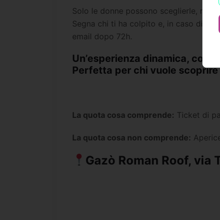
Solo le donne possono sceglierle, rend
Segna chi ti ha colpito e, in caso di ma
email dopo 72h.
Un’esperienza dinamica, coinvo
Perfetta per chi vuole scoprir
La quota cosa comprende:
Ticket di pa
La quota cosa non comprende:
Aperice
Gazò Roman Roof, via 