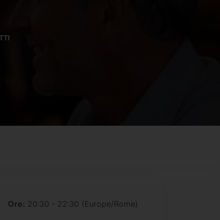
TTI
 expired
Ore:
20:30 - 22:30
(Europe/Rome)