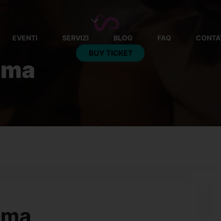
EVENTI
SERVIZI
BLOG
FAQ
CONTA
BUY TICKET
oma
This event has
oma