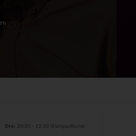
TTI
 expired
Ore:
20:30 - 22:30
(Europe/Rome)