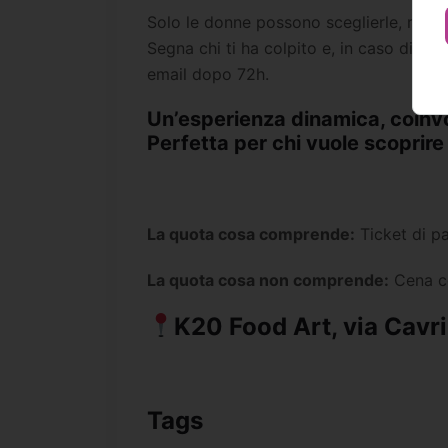
Solo le donne possono sceglierle, rend
Segna chi ti ha colpito e, in caso di ma
email dopo 72h.
Un’esperienza dinamica, coinvo
Perfetta per chi vuole scoprir
La quota cosa comprende:
Ticket di pa
La quota cosa non comprende:
Cena co
K20 Food Art, via Cavri
Tags