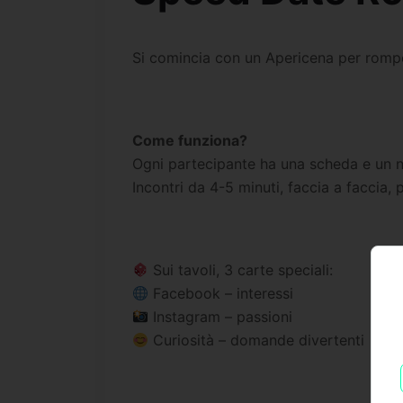
Si comincia con un Apericena per romper
Come funziona?
Ogni partecipante ha una scheda e un 
Incontri da 4-5 minuti, faccia a faccia,
Sui tavoli, 3 carte speciali:
Facebook – interessi
Instagram – passioni
Curiosità – domande divertenti