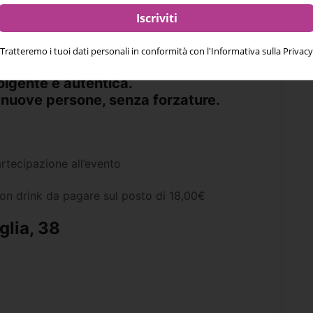
endo ogni incontro unico.
tch reciproco, i contatti vengono condivisi via
Tratteremo i tuoi dati personali in conformità con l'Informativa sulla Privacy
lgente e autentica.
e nuove persone, senza forzature.
rtecipazione all’evento
n drink da pagare sul posto di 18,00€
glia, 38