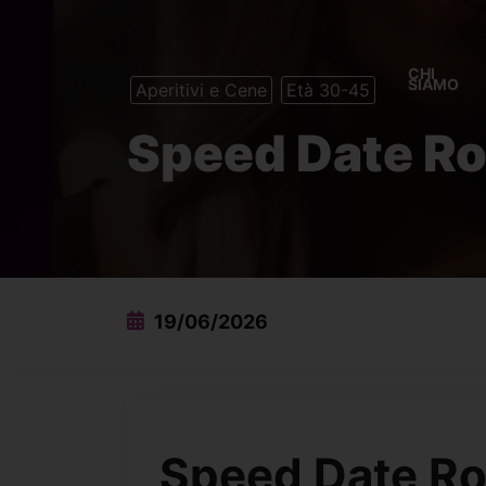
CHI
SIAMO
Aperitivi e Cene
Età 30-45
Speed Date R
19/06/2026
Speed Date R