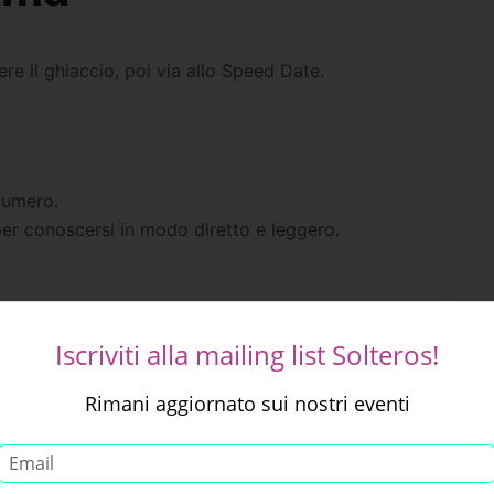
e il ghiaccio, poi via allo Speed Date.
numero.
 per conoscersi in modo diretto e leggero.
Iscriviti alla mailing list Solteros!
Rimani aggiornato sui nostri eventi