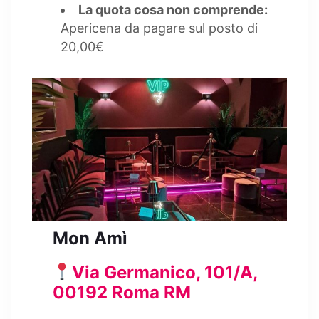
La quota cosa non comprende:
Apericena da pagare sul posto di
20,00€
Mon Amì
Via Germanico, 101/A,
00192 Roma RM