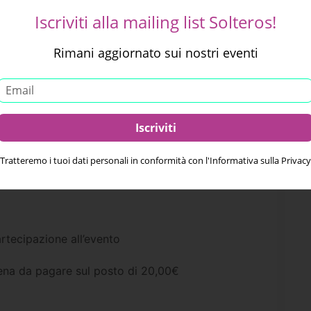
ni e hobby.
Iscriviti alla mailing list Solteros!
cio con domande divertenti.
Rimani aggiornato sui nostri eventi
no scegliere la carta, rendendo l’incontro
 reciproco, i contatti verranno condivisi via email
 coinvolgente e autentica, perfetta per chi vuole
Tratteremo i tuoi dati personali in conformità con l'Informativa sulla Privacy
.
rtecipazione all’evento
na da pagare sul posto di 20,00€