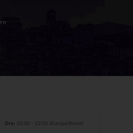
TTI
 expired
Ore:
20:30 - 23:00
(Europe/Rome)