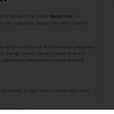
mo il benvenuto al nostro
Speed Date
, un
i veri e autentici, senza i filtri dello schermo.
er rompere il ghiaccio in un’atmosfera rilassata e
k, via agli incontri faccia a faccia! Avrai 4-5
, scambiando chiacchiere in modo diretto e
stimolante, su ogni tavolo troverai delle carte
ssi in comune.