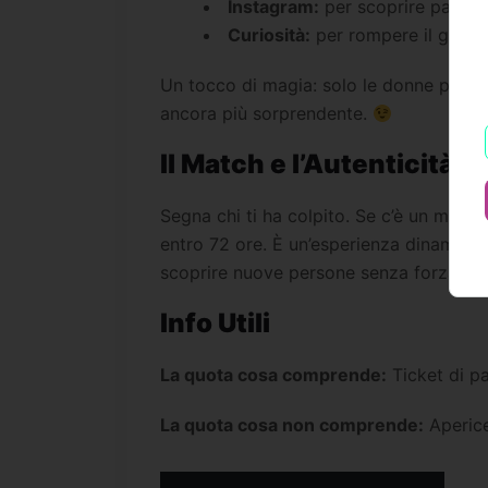
Instagram:
per scoprire passio
Curiosità:
per rompere il ghiac
Un tocco di magia: solo le donne potran
ancora più sorprendente.
Il Match e l’Autenticità
Segna chi ti ha colpito. Se c’è un match
entro 72 ore. È un’esperienza dinamica,
scoprire nuove persone senza forzature
Info Utili
La quota cosa comprende:
Ticket di pa
La quota cosa non comprende:
Aperice