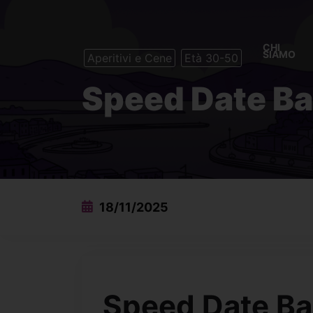
CHI
SIAMO
Aperitivi e Cene
Età 30-50
Speed Date Ba
18/11/2025
Speed Date Ba