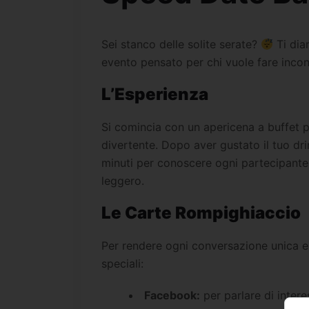
Sei stanco delle solite serate?
Ti dia
evento pensato per chi vuole fare incontr
L’Esperienza
Si comincia con un apericena a buffet p
divertente. Dopo aver gustato il tuo drin
minuti per conoscere ogni partecipante
leggero.
Le Carte Rompighiaccio
Per rendere ogni conversazione unica e 
speciali:
Facebook:
per parlare di intere