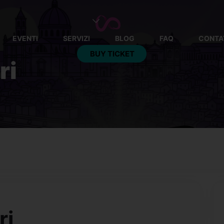
EVENTI
SERVIZI
BLOG
FAQ
CONTA
BUY TICKET
ri
This event has
ri