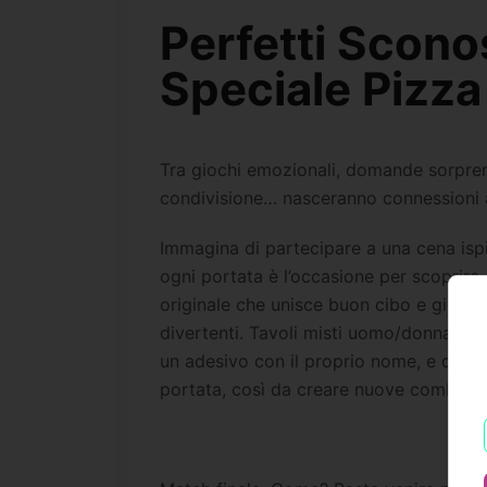
Perfetti Scono
Speciale Pizza
Tra giochi emozionali, domande sorpren
condivisione… nasceranno connessioni au
Immagina di partecipare a una cena ispi
ogni portata è l’occasione per scoprire 
originale che unisce buon cibo e gioco
divertenti. Tavoli misti uomo/donna per 
un adesivo con il proprio nome, e duran
portata, così da creare nuove combinaz