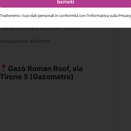
scoprirlo dopo una Pizza ed una canzone
Tratteremo i tuoi dati personali in conformità con l'Informativa sulla Privacy
 Bibita da pagare sul posto 20,00€
rtecipazione all’evento
Gazò Roman Roof, via
Tirone 5 (Gazometro)