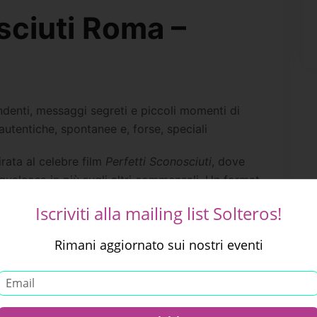
sciuti Roma –
denti, messaggi segreti e piccoli momenti di
tentiche, spontanee e, forse, speciali
rata al celebre film
Perfetti Sconosciuti
, dove
qualcosa in più sugli altri commensali. Un format
, rompendo il ghiaccio con domande curiose e
Iscriviti alla mailing list Solteros!
favorire l’interazione, ogni partecipante riceverà
te la serata gli uomini cambieranno posto a ogni
Rimani aggiornato sui nostri eventi
ioni e stimolare conversazioni sempre diverse.