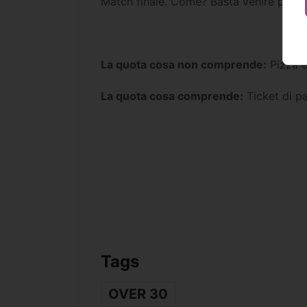
Match finale. Come? Basta venire per 
La quota cosa non comprende:
Pizza e
La quota cosa comprende:
Ticket di pa
Tags
OVER 30