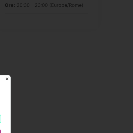
Ore:
20:30 - 23:00
(Europe/Rome)
✕