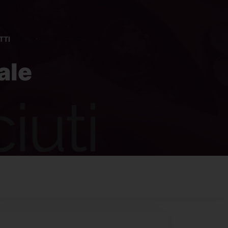
TTI
ale
 expired