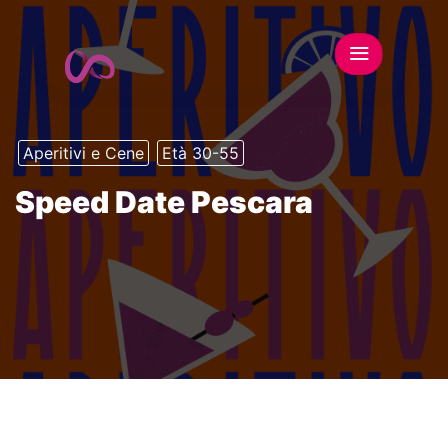
Aperitivi e Cene
Età 30-55
Speed Date Pescara
This event has expired