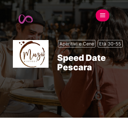
Aperitivi e Cene
Età 30-55
Speed Date
Pescara
This event has expired